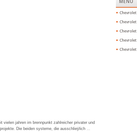
MENU
Chevrolet
Chevrolet
Chevrolet
Chevrolet
Chevrolet
t vielen jahren im brennpunkt zahlreicher privater und
projekte. Die beiden systeme, die ausschlieÿlich ...