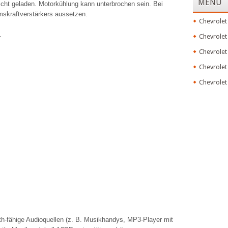
MENU
nicht geladen. Motorkühlung kann unterbrochen sein. Bei
skraftverstärkers aussetzen.
Chevrolet
.
Chevrolet
Chevrolet
Chevrolet
Chevrolet
th-fähige Audioquellen (z. B. Musikhandys, MP3-Player mit