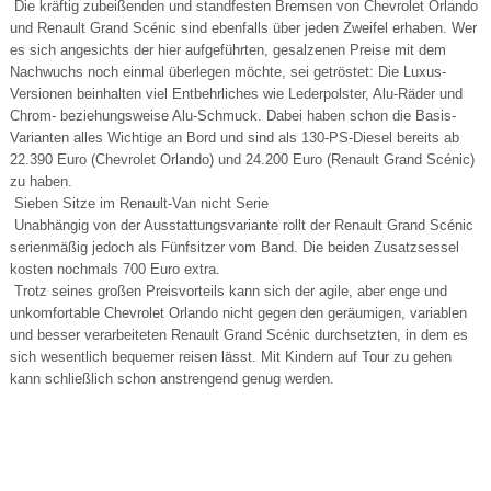
Die kräftig zubeißenden und standfesten Bremsen von Chevrolet Orlando
und Renault Grand Scénic sind ebenfalls über jeden Zweifel erhaben. Wer
es sich angesichts der hier aufgeführten, gesalzenen Preise mit dem
Nachwuchs noch einmal überlegen möchte, sei getröstet: Die Luxus-
Versionen beinhalten viel Entbehrliches wie Lederpolster, Alu-Räder und
Chrom- beziehungsweise Alu-Schmuck. Dabei haben schon die Basis-
Varianten alles Wichtige an Bord und sind als 130-PS-Diesel bereits ab
22.390 Euro (Chevrolet Orlando) und 24.200 Euro (Renault Grand Scénic)
zu haben.
Sieben Sitze im Renault-Van nicht Serie
Unabhängig von der Ausstattungsvariante rollt der Renault Grand Scénic
serienmäßig jedoch als Fünfsitzer vom Band. Die beiden Zusatzsessel
kosten nochmals 700 Euro extra.
Trotz seines großen Preisvorteils kann sich der agile, aber enge und
unkomfortable Chevrolet Orlando nicht gegen den geräumigen, variablen
und besser verarbeiteten Renault Grand Scénic durchsetzten, in dem es
sich wesentlich bequemer reisen lässt. Mit Kindern auf Tour zu gehen
kann schließlich schon anstrengend genug werden.