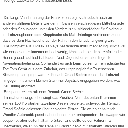
niedrige Ladekante leicht bestücken lässt.
Die lange Van-Erfahrung der Franzosen zeigt sich jedoch auch an
anderen pfiffigen Details wie der im Ganzen verschiebbaren Mittelkonsole
oder den Schubladen unter den Vordersitzen. Ablagefächer für Spielzeug
im Fahrzeugboden oder Klapptische als Mal-Unterlage verhindern zudem,
dass es dem Nachwuchs auf der Fahrt in den Urlaub langweilig wird.
Die komplett aus Digital-Displays bestehende Instrumentierung wirkt zwar
wie der gesamte Innenraum hochwertig, lässt sich bei direkt einfallender
Sonne jedoch schlecht ablesen. Noch ärgerlicher ist allerdings die
Navigationsbedienung. So handelt es sich beim Lotsen um ein adaptiertes
TomTom-Gerät aus dem Zubehör, das ursprünglich für Touchscreen-
Steuerung ausgelegt war. Im Renault Grand Scénic muss das Fahrziel
hingegen mit einem kleinen Stummel-Joystick eingegeben werden, was
viel Übung erfordert.
Entspannt reisen mit dem Renault Grand Scénic
Einmal unterwegs, überwiegt das Positive. Vom dezenten Brummen
seines 150 PS starken Zweiliter-Diesels begleitet, schwebt der Renault
Grand Scénic gelassen über schlechte Pisten. Die weich schaltende
Wandler-Automatik passt dabei ebenso zum entspannten Reisewagen wie
bequeme, aber seitenhaltarme Sitze. Und sollte es der Fahrer mal
übertreiben, weist ihn der Renault Grand Scénic mit starkem Wanken und