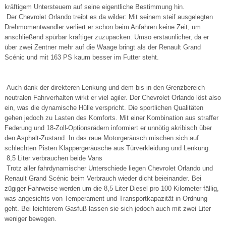
kräftigem Untersteuern auf seine eigentliche Bestimmung hin.
Der Chevrolet Orlando treibt es da wilder: Mit seinem steif ausgelegten
Drehmomentwandler verliert er schon beim Anfahren keine Zeit, um
anschließend spürbar kräftiger zuzupacken. Umso erstaunlicher, da er
über zwei Zentner mehr auf die Waage bringt als der Renault Grand
Scénic und mit 163 PS kaum besser im Futter steht.
Auch dank der direkteren Lenkung und dem bis in den Grenzbereich
neutralen Fahrverhalten wirkt er viel agiler. Der Chevrolet Orlando löst also
ein, was die dynamische Hülle verspricht. Die sportlichen Qualitäten
gehen jedoch zu Lasten des Komforts. Mit einer Kombination aus straffer
Federung und 18-Zoll-Optionsrädern informiert er unnötig akribisch über
den Asphalt-Zustand. In das raue Motorgeräusch mischen sich auf
schlechten Pisten Klappergeräusche aus Türverkleidung und Lenkung.
8,5 Liter verbrauchen beide Vans
Trotz aller fahrdynamischer Unterschiede liegen Chevrolet Orlando und
Renault Grand Scénic beim Verbrauch wieder dicht beieinander. Bei
zügiger Fahrweise werden um die 8,5 Liter Diesel pro 100 Kilometer fällig,
was angesichts von Temperament und Transportkapazität in Ordnung
geht. Bei leichterem Gasfuß lassen sie sich jedoch auch mit zwei Liter
weniger bewegen.