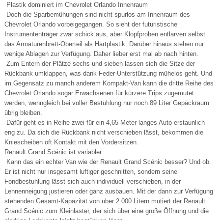
Plastik dominiert im Chevrolet Orlando Innenraum
Doch die Sparbemühungen sind nicht spurlos am Innenraum des
Chevrolet Orlando vorbeigegangen. So sieht der futuristische
Instrumententräger zwar schick aus, aber Klopfproben entlarven selbst
das Armaturenbrett-Oberteil als Hartplastik. Darüber hinaus stehen nur
wenige Ablagen zur Verfügung. Daher lieber erst mal ab nach hinten.
Zum Entern der Plätze sechs und sieben lassen sich die Sitze der
Rückbank umklappen, was dank Feder-Unterstützung mühelos geht. Und
im Gegensatz zu manch anderem Kompakt-Van kann die dritte Reihe des
Chevrolet Orlando sogar Erwachsenen für kürzere Trips zugemutet
werden, wenngleich bei voller Bestuhlung nur noch 89 Liter Gepäckraum
übrig bleiben.
Dafür geht es in Reihe zwei für ein 4,65 Meter langes Auto erstaunlich
eng zu. Da sich die Rückbank nicht verschieben lässt, bekommen die
Kniescheiben oft Kontakt mit den Vordersitzen.
Renault Grand Scénic ist variabler
Kann das ein echter Van wie der Renault Grand Scénic besser? Und ob.
Er ist nicht nur insgesamt luftiger geschnitten, sondern seine
Fondbestuhlung lässt sich auch individuell verschieben, in der
Lehnenneigung justieren oder ganz ausbauen. Mit der dann zur Verfügung
stehenden Gesamt-Kapazität von über 2.000 Litern mutiert der Renault
Grand Scénic zum Kleinlaster, der sich über eine große Öffnung und die