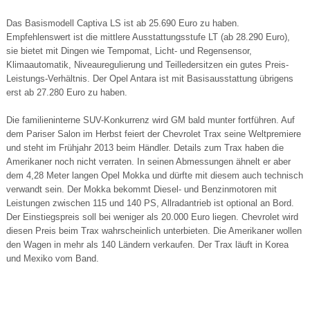
Das Basismodell Captiva LS ist ab 25.690 Euro zu haben.
Empfehlenswert ist die mittlere Ausstattungsstufe LT (ab 28.290 Euro),
sie bietet mit Dingen wie Tempomat, Licht- und Regensensor,
Klimaautomatik, Niveauregulierung und Teilledersitzen ein gutes Preis-
Leistungs-Verhältnis. Der Opel Antara ist mit Basisausstattung übrigens
erst ab 27.280 Euro zu haben.
Die familieninterne SUV-Konkurrenz wird GM bald munter fortführen. Auf
dem Pariser Salon im Herbst feiert der Chevrolet Trax seine Weltpremiere
und steht im Frühjahr 2013 beim Händler. Details zum Trax haben die
Amerikaner noch nicht verraten. In seinen Abmessungen ähnelt er aber
dem 4,28 Meter langen Opel Mokka und dürfte mit diesem auch technisch
verwandt sein. Der Mokka bekommt Diesel- und Benzinmotoren mit
Leistungen zwischen 115 und 140 PS, Allradantrieb ist optional an Bord.
Der Einstiegspreis soll bei weniger als 20.000 Euro liegen. Chevrolet wird
diesen Preis beim Trax wahrscheinlich unterbieten. Die Amerikaner wollen
den Wagen in mehr als 140 Ländern verkaufen. Der Trax läuft in Korea
und Mexiko vom Band.