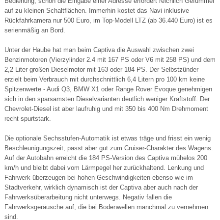
Bedienung, schon die Eingabe einer Adresse erfordert reichlich Gefummel
auf zu kleinen Schaltflächen. Immerhin kostet das Navi inklusive
Rückfahrkamera nur 500 Euro, im Top-Modell LTZ (ab 36.440 Euro) ist es
serienmäßig an Bord.
Unter der Haube hat man beim Captiva die Auswahl zwischen zwei
Benzinmotoren (Vierzylinder 2.4 mit 167 PS oder V6 mit 258 PS) und dem
2,2 Liter großen Dieselmotor mit 163 oder 184 PS. Der Selbstzünder
erzielt beim Verbrauch mit durchschnittlich 6,4 Litern pro 100 km keine
Spitzenwerte - Audi Q3, BMW X1 oder Range Rover Evoque genehmigen
sich in den sparsamsten Dieselvarianten deutlich weniger Kraftstoff. Der
Chevrolet-Diesel ist aber laufruhig und mit 350 bis 400 Nm Drehmoment
recht spurtstark.
Die optionale Sechsstufen-Automatik ist etwas träge und frisst ein wenig
Beschleunigungszeit, passt aber gut zum Cruiser-Charakter des Wagens.
Auf der Autobahn erreicht die 184 PS-Version des Captiva mühelos 200
km/h und bleibt dabei vom Lärmpegel her zurückhaltend. Lenkung und
Fahrwerk überzeugen bei hohen Geschwindigkeiten ebenso wie im
Stadtverkehr, wirklich dynamisch ist der Captiva aber auch nach der
Fahrwerksüberarbeitung nicht unterwegs. Negativ fallen die
Fahrwerksgeräusche auf, die bei Bodenwellen manchmal zu vernehmen
sind.