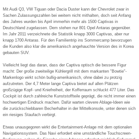
Mit Audi Q3, VW Tiguan oder Dacia Duster kann der Chevrolet zwar in
Sachen Zulassungszahlen bei weitem nicht mithalten, doch seit Anfang
des Jahres wurden bis April immerhin mehr als 1500 Captivas in
Deutschland zugelassen. Dem stehen nur 801 Opel Antaras gegenüber.
Im Jahr 2011 verzeichnete die Statistik knapp 3000 Captivas, aber nur
knapp 1700 Antaras. Für den Familientrip ins Sommercamp bevorzugen
die Kunden also klar die amerikanisch angehauchte Version des in Korea
gebauten SUV.
Vielleicht liegt das daran, dass der Captiva optisch die bessere Figur
macht: Der große zweiteilige Kühlergrill mit dem markanten "Bowtie"-
Markenlogo wirkt schön bullig-amerikanisch, ohne dabei zu protzig
aufzutreten. Der 4,7 Meter lange Captiva bietet auf allen Plätzen
großzügige Kopf- und Kniefreiheit, der Kofferraum schluckt 477 Liter. Das
Cockpit ist durch zahlreiche Kunststoffteile geprägt, die nicht immer einen
hochwertigen Eindruck machen. Dafür warten clevere Ablage-Ideen wie
die zurückschiebbaren Becherhalter in der Mittelkonsole, unter denen sich
ein riesiges Staufach verbirgt.
Etwas unausgegoren wirkt die Entertainment-Anlage mit dem optionalen
Navigationssystem. Das Navi erfordert eine umständliche Touchscreen-